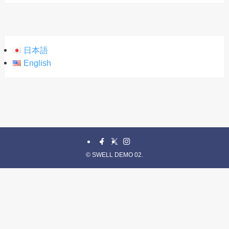
日本語
English
©
SWELL DEMO 02.