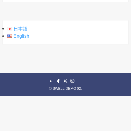
日本語
English
©
SWELL DEMO 02.