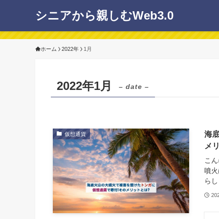
シニアから親しむWeb3.0
ホーム
2022年
1月
2022年1月
– date –
海
仮想通貨
メ
こん
噴火
らし
20