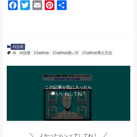
F
T
E
Pi
共
a
wi
m
nt
有
c
tt
ail
er
e
er
e
b
st
AI活用
o
AI
AI活用
ChatHub
ChatHub使い方
ChatHub導入方法
o
k
この記事が気に入ったら
いいねしてね！
よかったらシェアしてね！