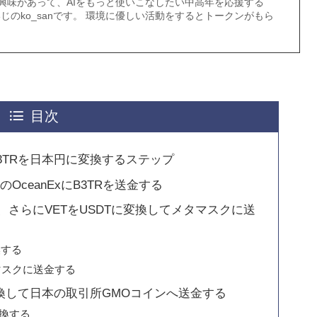
に興味があって、AIをもっと使いこなしたい中高年を応援する
いじのko_sanです。 環境に優しい活動をするとトークンがもら
目次
ンB3TRを日本円に変換するステップ
XのOceanExにB3TRを送金する
に変換、さらにVETをUSDTに変換してメタマスクに送
換する
マスクに送金する
THに変換して日本の取引所GMOコインへ送金する
変換する