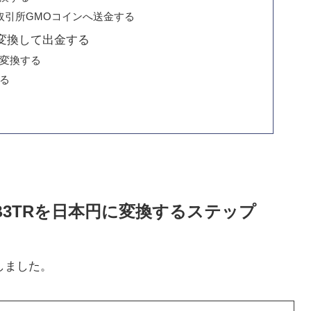
取引所GMOコインへ送金する
に変換して出金する
に変換する
る
クンB3TRを日本円に変換するステップ
介しました。