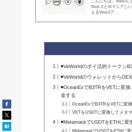
こんにちは。Web3
Web３とAIマニアじ
えるWeb3ア...
◾️VeWorldのポイ活的トーク
◾️VeWorldのウォレットからDE
◾️OceanExでB3TRをVET
金する
OceanExでB3TRをVETに変
VETをUSDTに変換してメタ
◾️MetamaskでUSDTをE
MetamaskでUSDTをETHに