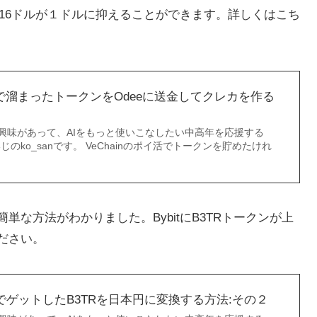
で、16ドルが１ドルに抑えることができます。詳しくはこち
イ活で溜まったトークンをOdeeに送金してクレカを作る
に興味があって、AIをもっと使いこなしたい中高年を応援する
じのko_sanです。 VeChainのポイ活でトークンを貯めたけれ
な方法がわかりました。BybitにB3TRトークンが上
ださい。
プリでゲットしたB3TRを日本円に変換する方法:その２