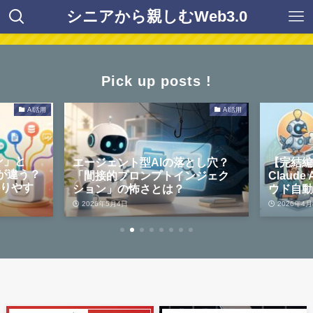
シニアから親しむWeb3.0
Pick up posts !
AI活用
AI活用
ン」と
エージェント型AIの落とし穴？
【完結
何が違う？
「間接的プロンプトインジェク
Claud
かりやす
ション」の怖さとは？
ウド自
2026年5月4日
2026年4月